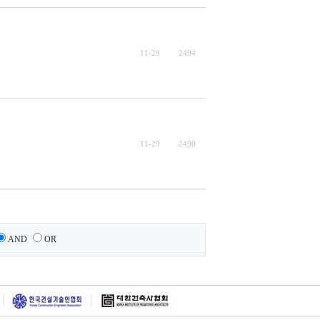
11-29
2494
11-29
2490
AND
OR