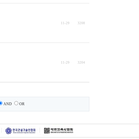
11-29
3208
11-29
3204
AND
OR