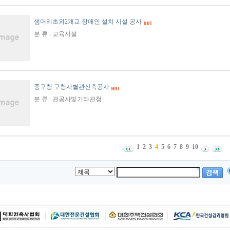
샘머리초외2개교 장애인 설치 시설 공사
분 류 : 교육시설
중구청 구청사별관신축공사
분 류 : 관공사및기타관청
1
2
3
4
5
6
7
8
9
10