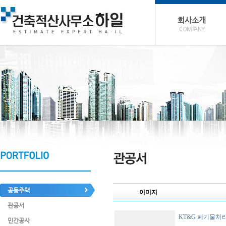
회사소개
COMPANY
공동주택
이미지
관공서
KT&G 폐기물
민간공사