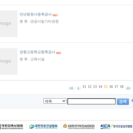
만년동청사증축공사
분 류 : 관공사및기타관청
장항고등학교증축공사
분 류 : 교육시설
11
12
13
14
15
16
17
18