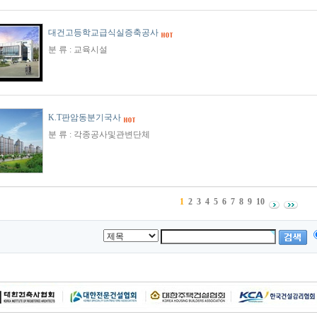
대건고등학교급식실증축공사
분 류 : 교육시설
K.T판암동분기국사
분 류 : 각종공사및관변단체
1
2
3
4
5
6
7
8
9
10