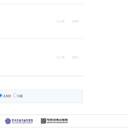
11-29
2043
11-29
2055
AND
OR