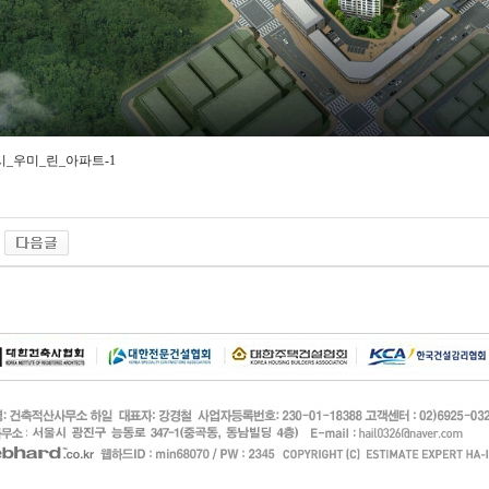
_우미_린_아파트-1