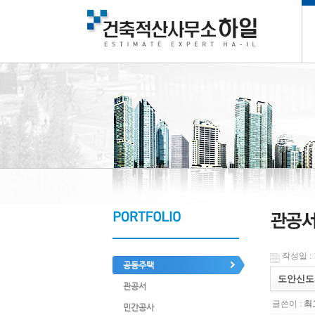
작성일 : 1
공동주택
도안신도
관공서
글쓴이 :
최
민간공사