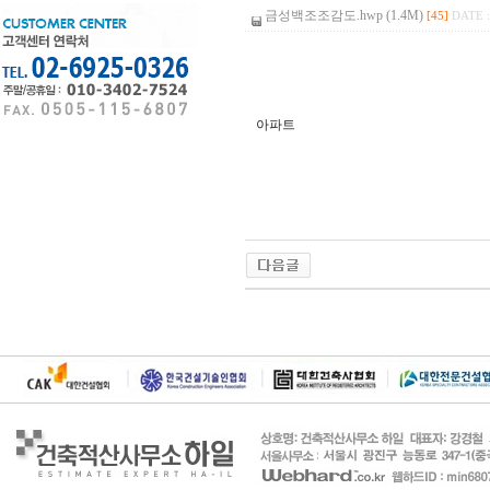
금성백조조감도.hwp (1.4M)
[45]
DATE :
아파트