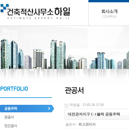
회사소개
COMPANY
작성일 : 15-05-26 15:50
공동주택
대전관저지구 C-1블럭 공동주택
관공서
글쓴이 :
최고관리자
민간공사