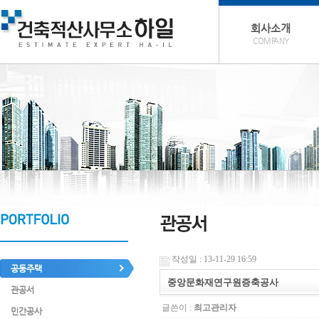
회사소개
COMPANY
작성일 : 13-11-29 16:59
공동주택
중앙문화재연구원증축공사
관공서
글쓴이 :
최고관리자
민간공사